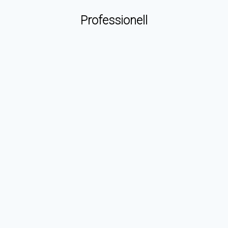
Professionell