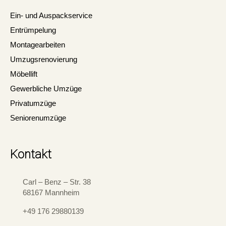
Ein- und Auspackservice
Entrümpelung
Montagearbeiten
Umzugsrenovierung
Möbellift
Gewerbliche Umzüge
Privatumzüge
Seniorenumzüge
Kontakt
Carl – Benz – Str. 38
68167 Mannheim
+49 176 29880139