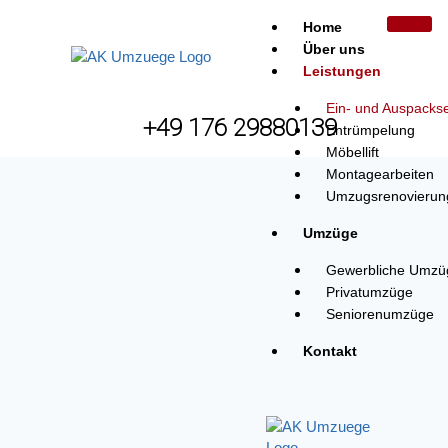
ri
Hitbet
jojobet
jojobet
antalya escort
Home
Über uns
Leistungen
Ein- und Auspackse
+49 176 29880139
Entrümpelung
Möbellift
Montagearbeiten
Umzugsrenovierun
Umzüge
Gewerbliche Umzü
Privatumzüge
Seniorenumzüge
Kontakt