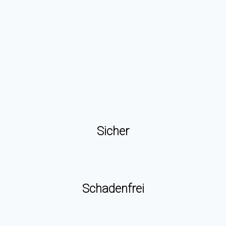
Sicher
Schadenfrei